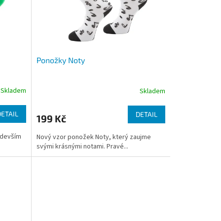
Ponožky Noty
Skladem
Skladem
DETAIL
DETAIL
199 Kč
edevším
Nový vzor ponožek Noty, který zaujme
svými krásnými notami. Pravé...