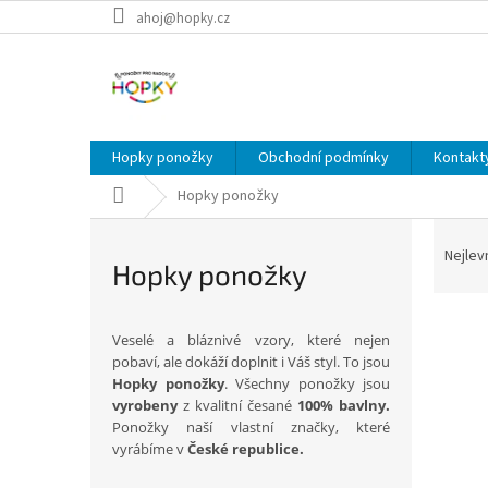
Přejít
ahoj@hopky.cz
na
obsah
Hopky ponožky
Obchodní podmínky
Kontakt
Domů
Hopky ponožky
Ř
a
Nejlev
Hopky ponožky
z
e
n
Veselé a bláznivé vzory, které nejen
í
pobaví, ale dokáží doplnit i Váš styl. To jsou
p
V
Hopky ponožky
. Všechny ponožky jsou
r
vyrobeny
z kvalitní česané
100% bavlny.
ý
o
Ponožky naší vlastní značky, které
p
d
vyrábíme v
České republice.
i
u
s