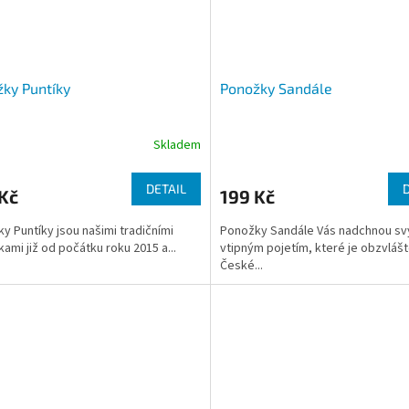
ky Puntíky
Ponožky Sandále
Skladem
DETAIL
Kč
199 Kč
y Puntíky jsou našimi tradičními
Ponožky Sandále Vás nadchnou s
ami již od počátku roku 2015 a...
vtipným pojetím, které je obzvlášt
České...