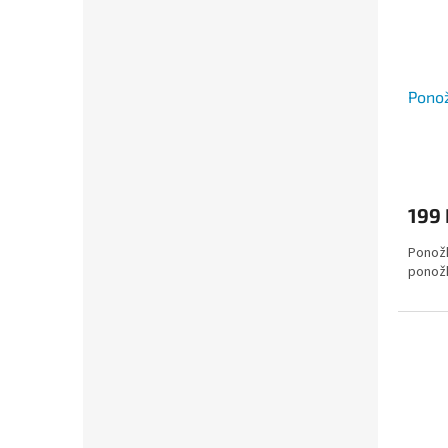
Ponož
199 
Ponožk
ponožk