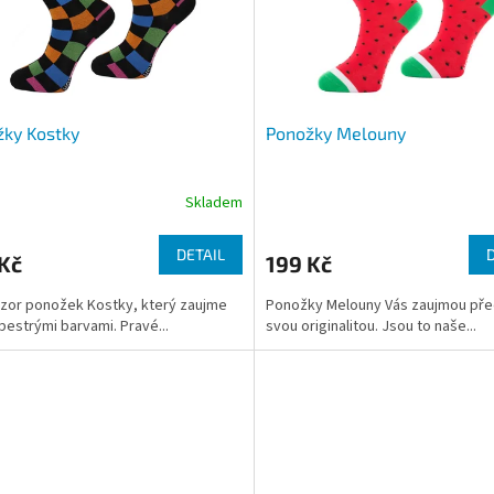
ky Kostky
Ponožky Melouny
Skladem
DETAIL
Kč
199 Kč
zor ponožek Kostky, který zaujme
Ponožky Melouny Vás zaujmou př
pestrými barvami. Pravé...
svou originalitou. Jsou to naše...